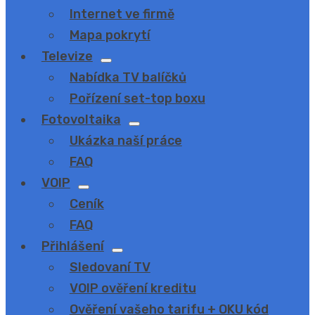
menu
Internet ve firmě
Mapa pokrytí
Televize
Show
Nabídka TV balíčků
sub
menu
Pořízení set-top boxu
Fotovoltaika
Show
Ukázka naší práce
sub
menu
FAQ
VOIP
Show
Ceník
sub
menu
FAQ
Přihlášení
Show
Sledovaní TV
sub
menu
VOIP ověření kreditu
Ověření vašeho tarifu + OKU kód