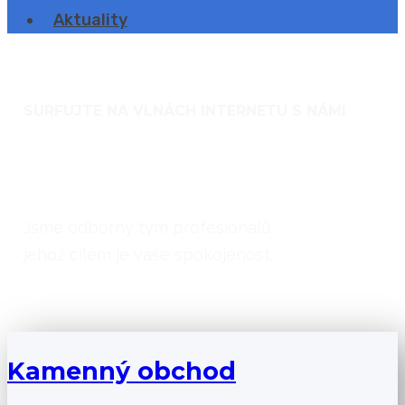
Aktuality
SURFUJTE NA VLNÁCH INTERNETU S NÁMI
O nás
Jsme odborný tým profesionálů,
jehož cílem je vaše spokojenost.
Kamenný obchod