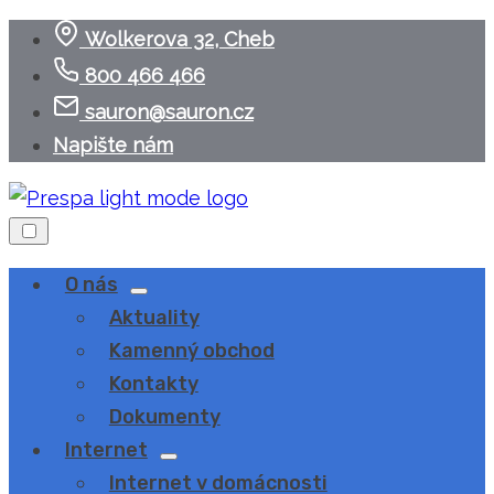
Skip
Wolkerova 32, Cheb
to
800 466 466
content
sauron@sauron.cz
Napište nám
O nás
Show
Aktuality
sub
menu
Kamenný obchod
Kontakty
Dokumenty
Internet
Show
Internet v domácnosti
sub