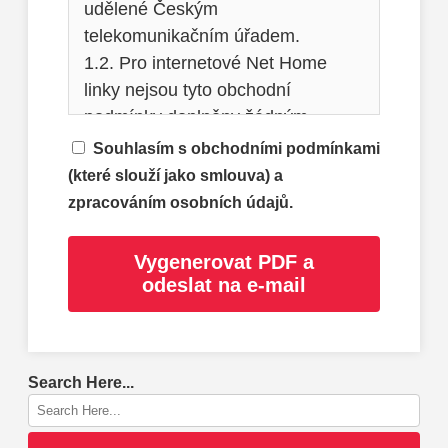
udělené Českým
telekomunikačním úřadem.
1.2. Pro internetové Net Home
linky nejsou tyto obchodní
podmínky doplněny žádným
dalším dokumentem ani přílohou a
Souhlasím s obchodními podmínkami
slouží jako smlouva o poskytování
(které slouží jako smlouva) a
služeb společnosti Sauron CZ
zpracováním osobních údajů.
s.r.o. Smlouva se uzavírá na dobu
neurčitou.
Vygenerovat PDF a
1.3. Provozovatelem IPTV služby
odeslat na e-mail
je společnost sledovanitv.cz s.r.o.,
se sídlem U vodárny 3032/2a, 616
00 Brno, IČ: 1607910. Obsah
Search Here...
televizních kanálů v jednotlivých
nabídkách a balíčcích se může
měnit.