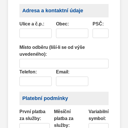
Adresa a kontaktní údaje
Ulice a č.p.:
Obec:
PSČ:
Místo odběru (liší-li se od výše
uvedeného):
Telefon:
Email:
Platební podmínky
První platba
Měsíční
Variabilní
za služby:
platba za
symbol:
služby: