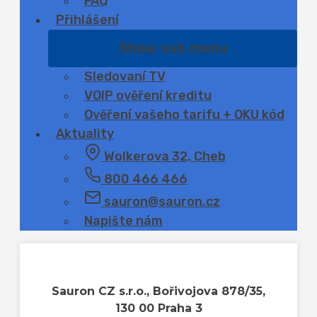
FAQ
Přihlášení
Show sub menu
Sledovaní TV
VOIP ověření kreditu
Ověření vašeho tarifu + OKU kód
Aktuality
Wolkerova 32, Cheb
800 466 466
sauron@sauron.cz
Napište nám
Sauron CZ s.r.o., Bořivojova 878/35,
130 00 Praha 3