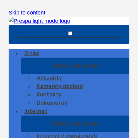
Skip to content
O nás
Show sub menu
Aktuality
Kamenný obchod
Kontakty
Dokumenty
Internet
Show sub menu
Internet v domácnosti