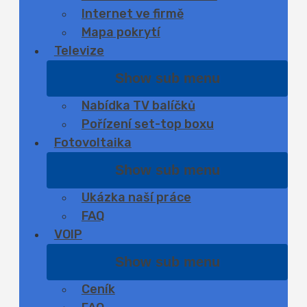
Internet ve firmě
Mapa pokrytí
Televize
Show sub menu
Nabídka TV balíčků
Pořízení set-top boxu
Fotovoltaika
Show sub menu
Ukázka naší práce
FAQ
VOIP
Show sub menu
Ceník